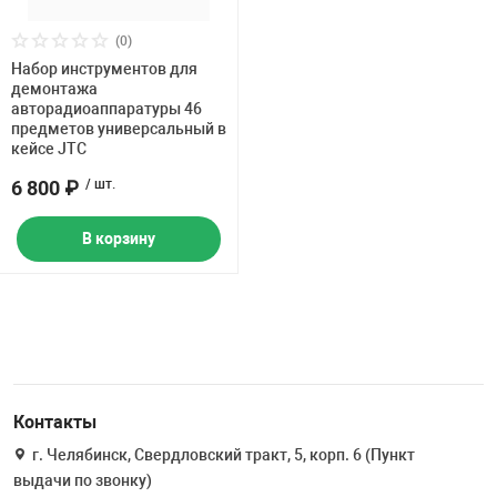
Накачка колес 
ех
Разное
(0)
Набор инструментов для
Оборудование S
демонтажа
Инструмент JT
авторадиоаппаратуры 46
предметов универсальный в
кейсе JTC
Мотоадаптеры
Универсальные
6 800 ₽
/ шт.
Подъемники дл
В корзину
Правка дисков
ование
Контакты
г. Челябинск, Свердловский тракт, 5, корп. 6 (Пункт
выдачи по звонку)