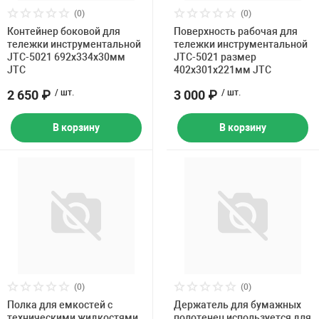
Накачка колес 
(0)
(0)
ех
Разное
Контейнер боковой для
Поверхность рабочая для
тележки инструментальной
тележки инструментальной
Оборудование S
JTC-5021 692х334х30мм
JTC-5021 размер
Инструмент JT
JTC
402х301х221мм JTC
2 650 ₽
/ шт.
3 000 ₽
/ шт.
Мотоадаптеры
Универсальные
В корзину
В корзину
Подъемники дл
Правка дисков
ование
(0)
(0)
Полка для емкостей с
Держатель для бумажных
техническими жидкостями
полотенец используется для