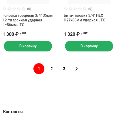
(0)
(0)
Головка торцевая 3/4" 35мм
Бита-головка 3/4" HEX
12-ти гранная ударная
H27х88мм ударная JTC
L=56мм JTC
1 300 ₽
/ шт.
1 320 ₽
/ шт.
В корзину
В корзину
1
2
3
Контакты