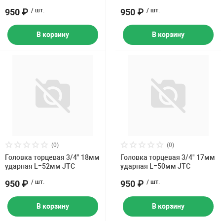
Накачка колес 
950 ₽
/ шт.
950 ₽
/ шт.
ех
Разное
В корзину
В корзину
Оборудование S
Инструмент JT
Мотоадаптеры
Универсальные
Подъемники дл
Правка дисков
ование
(0)
(0)
Головка торцевая 3/4" 18мм
Головка торцевая 3/4" 17мм
ударная L=52мм JTC
ударная L=50мм JTC
950 ₽
/ шт.
950 ₽
/ шт.
В корзину
В корзину