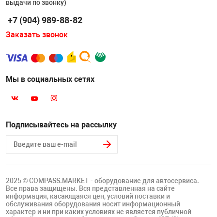
выдачи по звонку)
Накачка колес 
ех
Разное
+7 (904) 989-88-82
Заказать звонок
Оборудование S
Инструмент JT
Мотоадаптеры
Универсальные
Мы в социальных сетях
Подъемники дл
Подписывайтесь на рассылку
Правка дисков
ование
2025 © COMPASS.MARKET - оборудование для автосервиса.
Все права защищены. Вся представленная на сайте
информация, касающаяся цен, условий поставки и
обслуживания оборудования носит информационный
характер и ни при каких условиях не является публичной