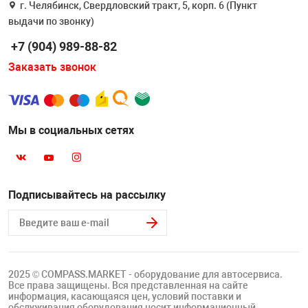
г. Челябинск, Свердловский тракт, 5, корп. 6 (Пункт
Накачка колес 
ех
Разное
выдачи по звонку)
+7 (904) 989-88-82
Оборудование S
Инструмент JT
Заказать звонок
Мотоадаптеры
Универсальные
Мы в социальных сетях
Подъемники дл
Правка дисков
ование
Подписывайтесь на рассылку
2025 © COMPASS.MARKET - оборудование для автосервиса.
Все права защищены. Вся представленная на сайте
информация, касающаяся цен, условий поставки и
обслуживания оборудования носит информационный