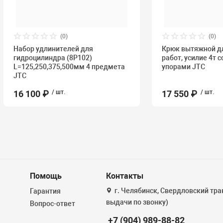
(0)
(0)
Набор удлинителей для
Крюк вытяжной д
гидроцилиндра (8Р102)
работ, усилие 4т 
L=125,250,375,500мм 4 предмета
упорами JTC
JTC
16 100 ₽
/ шт.
17 550 ₽
/ шт.
Помощь
Контакты
г. Челябинск, Свердловский тракт
Гарантия
выдачи по звонку)
Вопрос-ответ
+7 (904) 989-88-82