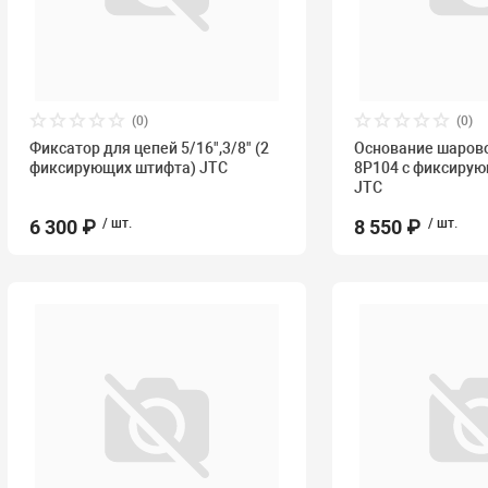
(0)
(0)
Фиксатор для цепей 5/16",3/8" (2
Основание шарово
фиксирующих штифта) JTC
8P104 с фиксиру
JTC
6 300 ₽
/ шт.
8 550 ₽
/ шт.