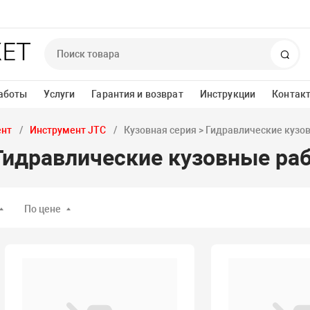
Пои
аботы
Услуги
Гарантия и возврат
Инструкции
Контак
ент
Инструмент JTC
Кузовная серия > Гидравлические кузо
 Гидравлические кузовные ра
По цене