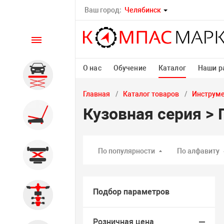
Ваш город:
Челябинск
Каталог
О нас
Обучение
Каталог
Наши р
Автомобильные подъемники
Главная
Каталог товаров
Инструм
Кузовная серия >
Шиномонтажное
оборудование
По популярности
По алфавиту
Общегаражное
Подбор параметров
Стенды сход-развал
Розничная цена