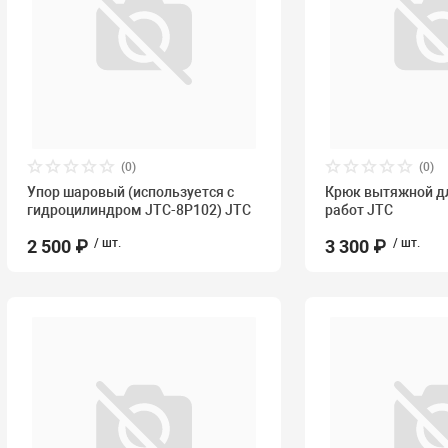
(0)
(0)
Упор шаровый (используется с
Крюк вытяжной д
гидроцилиндром JTC-8P102) JTC
работ JTC
2 500 ₽
/ шт.
3 300 ₽
/ шт.