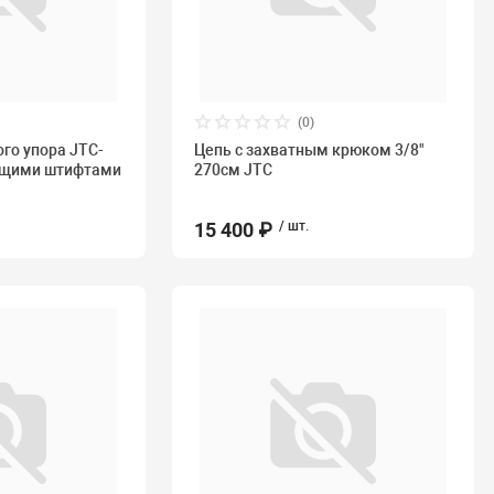
(0)
го упора JTC-
Цепь с захватным крюком 3/8"
ющими штифтами
270см JTC
15 400 ₽
/ шт.