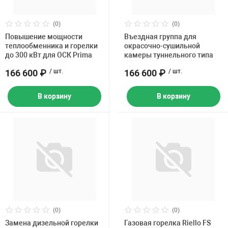
Накачка колес 
ех
Разное
(0)
(0)
Повышение мощности
Въездная группа для
Оборудование S
теплообменника и горелки
окрасочно-сушильной
Инструмент JT
до 300 кВт для ОСК Prima
камеры туннельного типа
Мотоадаптеры
166 600 ₽
/ шт.
166 600 ₽
/ шт.
Универсальные
В корзину
В корзину
Подъемники дл
Правка дисков
ование
(0)
(0)
Замена дизельной горелки
Газовая горелка Riello FS