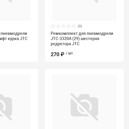
(0)
 пневмодрели
Ремкомплект для пневмодрели
тифт курка JTC
JTC-3320A (29) шестерня
редуктора JTC
270 ₽
/ шт.