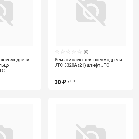
(0)
 пневмодрели
Ремкомплект для пневмодрели
ольцо
JTC-3320A (21) штифт JTC
TC
30 ₽
/ шт.