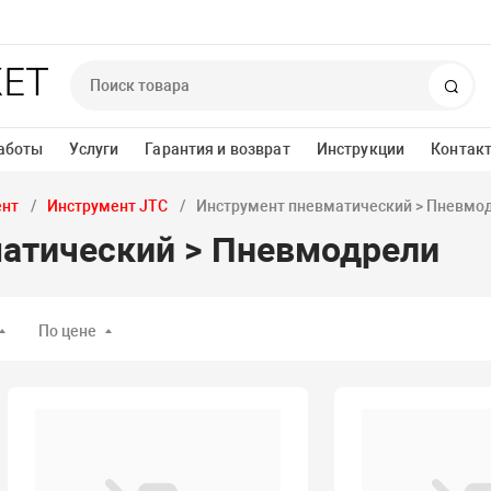
Пои
аботы
Услуги
Гарантия и возврат
Инструкции
Контак
ент
Инструмент JTC
Инструмент пневматический > Пневмо
атический > Пневмодрели
По цене