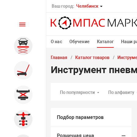
Ваш город:
Челябинск
Каталог
О нас
Обучение
Каталог
Наши р
Автомобильные подъемники
Главная
Каталог товаров
Инструм
Инструмент пневм
Шиномонтажное
оборудование
По популярности
По алфавиту
Общегаражное
Подбор параметров
Стенды сход-развал
Розничная цена