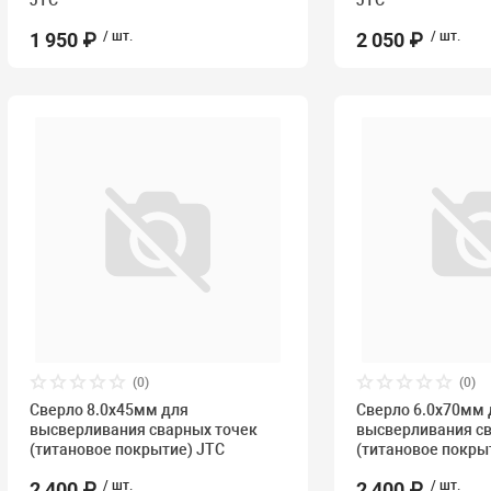
JTC
JTC
1 950 ₽
/ шт.
2 050 ₽
/ шт.
(0)
(0)
Сверло 8.0х45мм для
Сверло 6.0х70мм 
высверливания сварных точек
высверливания с
(титановое покрытие) JTC
(титановое покры
2 400 ₽
/ шт.
2 400 ₽
/ шт.