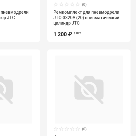
(0)
 пневмодрели
Ремкомплект для пневмодрели
тор JTC
JTC-3320A (20) пневматический
цилиндр JTC
1 200 ₽
/ шт.
(0)