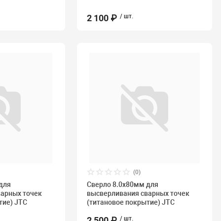
2 100 ₽
/ шт.
(0)
для
Сверло 8.0х80мм для
варных точек
высверливания сварных точек
тие) JTC
(титановое покрытие) JTC
2 500 ₽
/ шт.