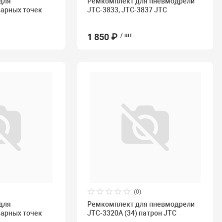
для
Ремкомплект для пневмодрели
варных точек
JTC-3833, JTC-3837 JTC
1 850 ₽
/ шт.
(0)
для
Ремкомплект для пневмодрели
варных точек
JTC-3320A (34) патрон JTC