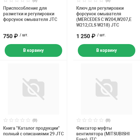
(0)
(0)
Накачка колес 
Приспособление для
Ключ для регулировки
ех
Разное
разметки и регулировки
форсунок омывателя
форсунок омывателя JTC
(MERCEDES C W204,W207,E
Оборудование S
W212,CLS W218) JTC
Инструмент JT
750 ₽
/ шт.
1 250 ₽
/ шт.
Мотоадаптеры
Универсальные
В корзину
В корзину
Подъемники дл
Правка дисков
ование
(0)
(0)
Книга "Каталог продукции"
Фиксатор муфты
полный с описаниями 29 JTC
вентилятора (MITSUBISHI
Fuso) JTC