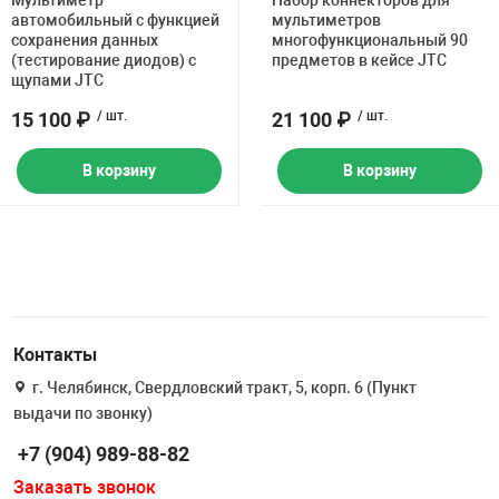
Мультиметр
Набор коннекторов для
Накачка колес 
автомобильный с функцией
мультиметров
ех
Разное
сохранения данных
многофункциональный 90
(тестирование диодов) с
предметов в кейсе JTC
щупами JTC
Оборудование S
Инструмент JT
15 100 ₽
/ шт.
21 100 ₽
/ шт.
Мотоадаптеры
В корзину
В корзину
Универсальные
Подъемники дл
Правка дисков
ование
Контакты
г. Челябинск, Свердловский тракт, 5, корп. 6 (Пункт
выдачи по звонку)
+7 (904) 989-88-82
Заказать звонок