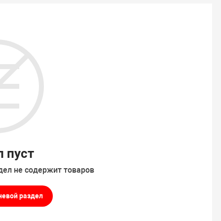
л пуст
дел не содержит товаров
невой раздел