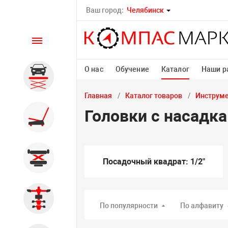
Ваш город:
Челябинск
Каталог
О нас
Обучение
Каталог
Наши р
Автомобильные подъемники
Главная
Каталог товаров
Инструм
Головки с насадк
Шиномонтажное
оборудование
Общегаражное
Посадочный квадрат: 1/2"
Стенды сход-развал
По популярности
По алфавиту