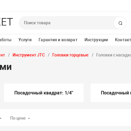
Пои
аботы
Услуги
Гарантия и возврат
Инструкции
Контак
ент
Инструмент JTC
Головки торцевые
Головки с насад
ами
Посадочный квадрат: 1/4"
Посадочный к
По цене